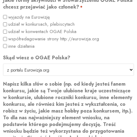
Jakie formy aktywności w Stowarzyszeniu OGAE Polska
chcesz przejawiać jako członek?
*
wyjazdy na Eurowizję
udział w konkursach, plebiscytach
udział w konwentach OGAE Polska
współredagowanie strony http://eurowizja.org
inne działania
Skąd wiesz o OGAE Polska?
Napisz kilka słów o sobie (np. od kiedy jesteś fanem
konkursu, jakie są Twoje ulubione kraje uczestniczące
w konkursie, ulubione roczniki konkursu, inne elementy
konkursu, ale również kim jesteś z wykształcenia, co
robisz w życiu, jakie masz hobby poza konkursem, itp.).
To dla nas najważniejszy element wniosku, na
podstawie którego podejmujemy decyzję. Treść
wniosku będzie też wykorzystana do przygotowania